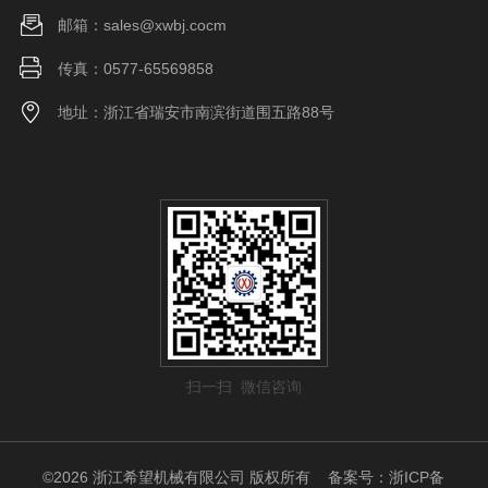
邮箱：sales@xwbj.cocm
传真：0577-65569858
地址：浙江省瑞安市南滨街道围五路88号
扫一扫 微信咨询
©2026 浙江希望机械有限公司 版权所有
备案号：浙ICP备