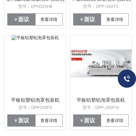
型号：DPH320HⅡ
型号：DPP-260T1
面议
面议
￥
查看详情
￥
查看详情
平板铝塑铝泡罩包装机
平板铝塑铝泡罩包装机
型号：DPP250FⅡ
型号：DPP-250FIII
面议
面议
￥
查看详情
￥
查看详情