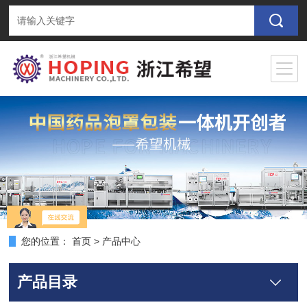
您的位置：
首页
>
产品中心
产品目录