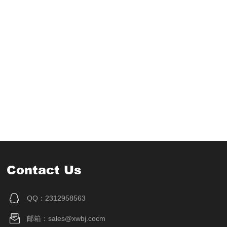
Contact Us
QQ：2312958563
邮箱：sales@xwbj.cocm