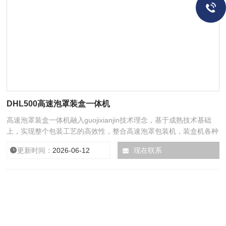
DHL500高速泡罩装盒一体机
高速泡罩装盒一体机融入guojixianjin技术理念，基于成熟技术基础
上，实现整个包装工艺的高效性，整合高速泡罩包装机，装盒机各种
优势，高速生产同时，保证快速更换模具及同种规格实现（1-3）板/
更新时间：
2026-06-12
浏览次数：
现在联系
18075
盒，人性化切换模式，省时省力。