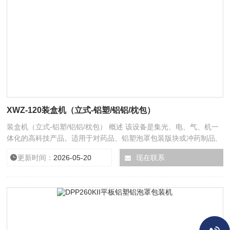
XWZ-120装盒机（立式-铝塑/铝铝/枕包）
装盒机（立式-铝塑/铝铝/枕包） 概述 该设备是集光、电、气、机一
体化的高科技产品。适用于对药品、铝塑泡罩包装版块或冲药制品,
小型长体有规则物品,食品、化妆品等进行自动装盒。能自动完成说
更新时间：
2026-05-20
浏览次数：
现在联系
8435
明书折叠,纸盒打开,板块装盒,打印批号,封口等繁杂的封装过程。