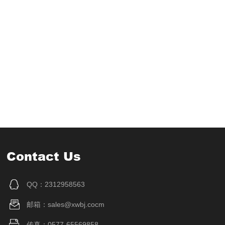
Contact Us
QQ：2312958563
邮箱：sales@xwbj.cocm
传真：0577-65569858