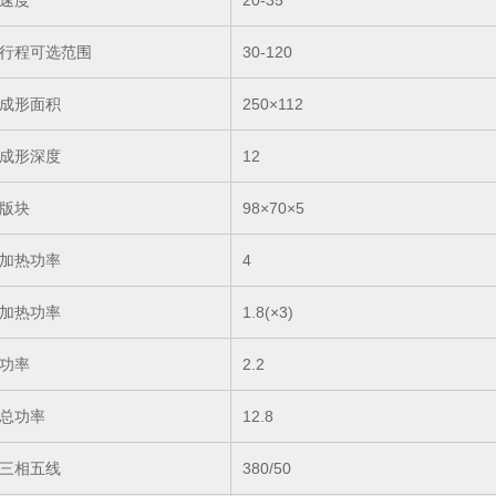
速度
20-35
行程可选范围
30-120
成形面积
250×112
成形深度
12
版块
98×70×5
加热功率
4
加热功率
1.8(×3)
功率
2.2
总功率
12.8
三相五线
380/50