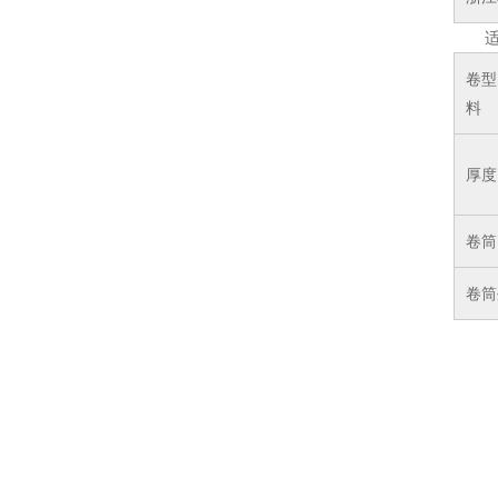
卷型
料
厚度
卷筒
卷筒