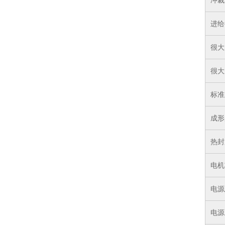
冲裁
进给
很大
很大
标准
成形
热封
电机
电源
电源