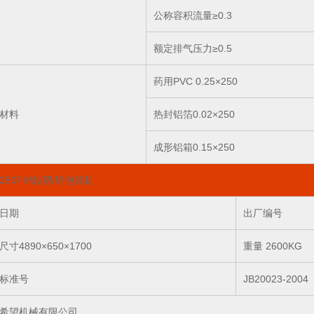
公称容积流量≥0.3
额定排气压力≥0.5
药用PVC 0.25×250
材料
热封铝箔0.02×250
成形铝箱0.15×250
P250FⅢ铝/塑/铝包装机
日期
出厂编号
寸4890×650×1700
重量 2600KG
标准号
JB20023-2004
希望机械有限公司