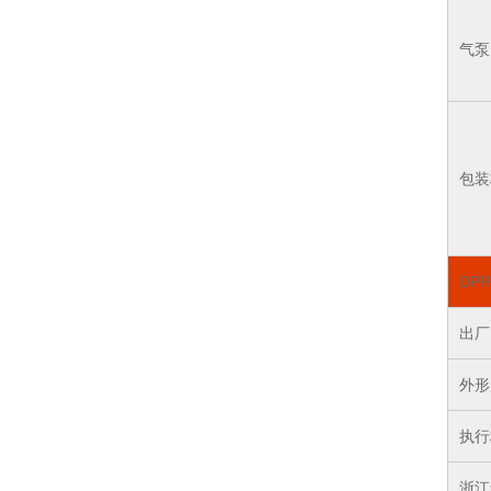
气泵
包装
DP
出厂
外形尺
执行
浙江