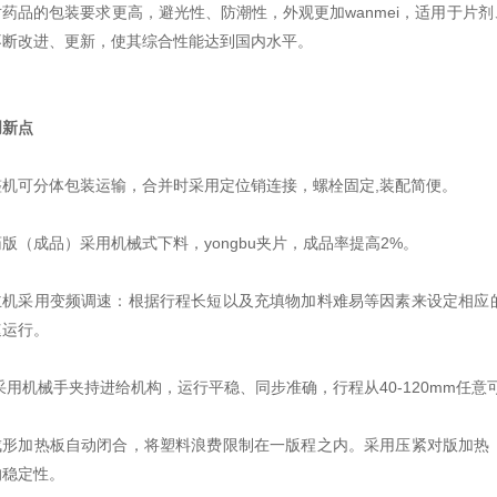
对药品的包装要求更高，避光性、防潮性，外观更加wanmei，适用于片
不断改进、更新，使其综合性能达到国内水平。
创新点
整机可分体包装运输，合并时采用定位销连接，螺栓固定,装配简便。
药版（成品）采用机械式下料，yongbu夹片，成品率提高2%。
主机采用变频调速：根据行程长短以及充填物加料难易等因素来设定相应
速运行。
采用机械手夹持进给机构，运行平稳、同步准确，行程从40-120mm任
成形加热板自动闭合，将塑料浪费限制在一版程之内。采用压紧对版加热
的稳定性。