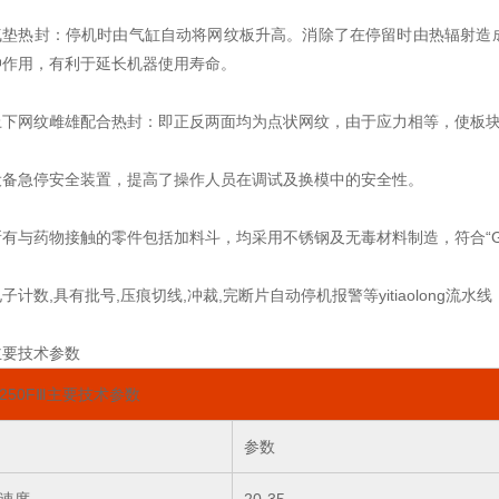
气垫热封：停机时由气缸自动将网纹板升高。消除了在停留时由热辐射造
冲作用，有利于延长机器使用寿命。
上下网纹雌雄配合热封：即正反两面均为点状网纹，由于应力相等，使板
设备急停安全装置，提高了操作人员在调试及换模中的安全性。
所有与药物接触的零件包括加料斗，均采用不锈钢及无毒材料制造，符合“G
子计数,具有批号,压痕切线,冲裁,完断片自动停机报警等yitiaolong流
主要技术参数
P250FⅢ主要技术参数
参数