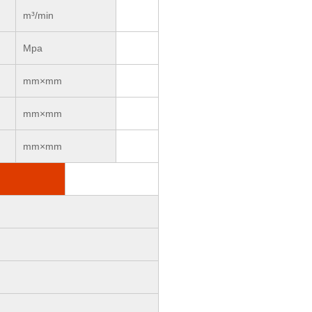
m³/min
Mpa
mm×mm
mm×mm
mm×mm