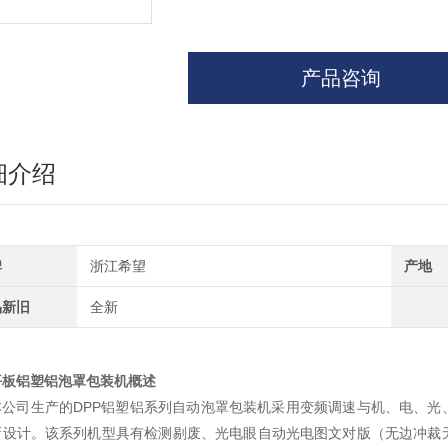
产品咨询
细介绍
牌
浙江希望
产地
品新旧
全新
平板铝塑铝泡罩包装机
概述
本公司生产的DPP铝塑铝系列自动泡罩包装机采用变频调速与机、电、光、
新设计。该系列机型具有检测剔废、光电眼自动光电图文对版（无边冲裁