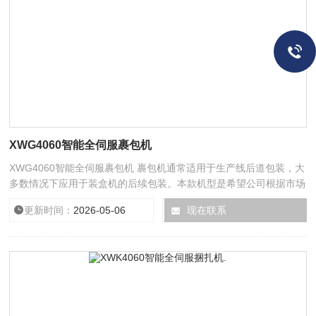
XWG4060智能全伺服裹包机
XWG4060智能全伺服裹包机 裹包机通常适用于生产线后道包装，大
多数情况下应用于装盒机的后续包装。本款机型是希望公司根据市场
需求结合与吸收优技术全新打造的适用于药品，食品，化妆品等行业
更新时间：
2026-05-06
浏览次数：
现在联系
548
的透明膜裹包机。