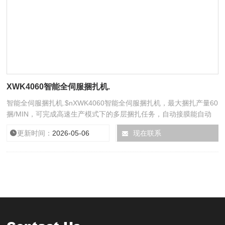
XWK4060智能全伺服捆扎机.
智能全伺服捆扎机.$nXWK4060智能全伺服捆扎机，最大捆扎产量60
捆/MIN，可完成高速生产模式下的多层捆扎任务，自动接膜能自动
切断用完的膜卷，并同时将新的膜卷热封接合到用完的膜卷尾部，形
更新时间：
2026-05-06
浏览次数：
现在联系
6655
成完整的膜卷可实现不停机自动更换膜卷，通过基于PC的智能操作
系统可轻松实现对于后道包装设备的集中控制。扩展的保护、监控及
预警功能确保了生产进程的顺利进行。