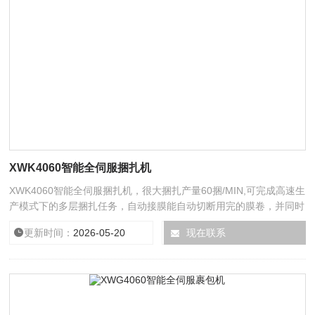
XWK4060智能全伺服捆扎机
XWK4060智能全伺服捆扎机，很大捆扎产量60捆/MIN,可完成高速生
产模式下的多层捆扎任务，自动接膜能自动切断用完的膜卷，并同时
将新的膜卷热封接合到用完的膜卷尾部，形成完整的膜卷可实现不停
更新时间：
2026-05-20
浏览次数：
现在联系
11379
机自动更换膜卷，通过基于PC的智能操作系统可轻松实现对于后道
包装设备的集中控制。扩展的保护、监控及预警功能确保了生产进程
的顺利进行。