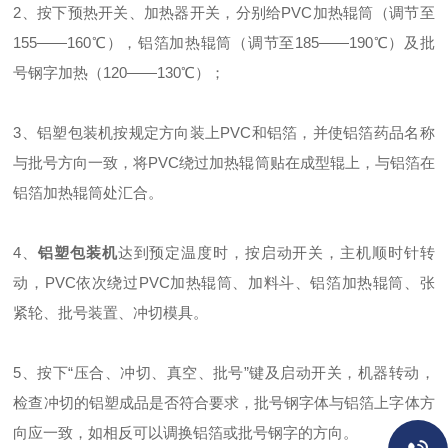
2、按下预热开关、加热器开关，分别给PVC加热辊筒（调节至
155——160℃），铝箔加热辊筒（调节至185——190℃）及批
号钢字加热（120——130℃）；
3、铝塑包装机按规定方向装上PVC和铝箔，并使铝箔药品名称
与批号方向一致，将PVC绕过加热辊筒贴在成型辊上，与铝箔在
铝箔加热辊筒处汇合。
4、
铝塑包装机
达到预定温度时，按启动开关，主机顺时针转
动，PVC依次绕过PVC加热辊筒、加料斗、铝箔加热辊筒、张
紧轮、批号装置、冲切模具。
5、按下“压合、冲切、真空、批号”键及启动开关，机器转动，
检查冲切的铝塑成品是否符合要求，批号钢字体与铝箔上字体方
向应一致，如相反可以调换铝箔或批号钢字的方向。