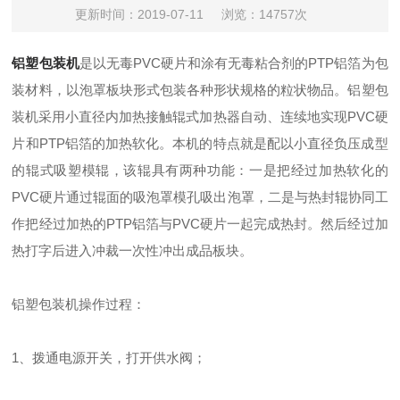
更新时间：2019-07-11
浏览：14757次
铝塑包装机
是以无毒PVC硬片和涂有无毒粘合剂的PTP铝箔为包
装材料，以泡罩板块形式包装各种形状规格的粒状物品。铝塑包
装机采用小直径内加热接触辊式加热器自动、连续地实现PVC硬
片和PTP铝箔的加热软化。本机的特点就是配以小直径负压成型
的辊式吸塑模辊，该辊具有两种功能：一是把经过加热软化的
PVC硬片通过辊面的吸泡罩模孔吸出泡罩，二是与热封辊协同工
作把经过加热的PTP铝箔与PVC硬片一起完成热封。然后经过加
热打字后进入冲裁一次性冲出成品板块。
铝塑包装机操作过程：
1、拨通电源开关，打开供水阀；