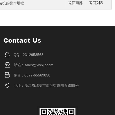
装机的操作规程
返回顶部
返回列表
Contact Us
QQ：2312958563
邮箱：sales@xwbj.cocm
传真：0577-65569858
地址：浙江省瑞安市南滨街道围五路88号