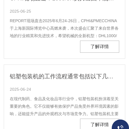
2025-06-25
REPORT现场直击2025年6月24-26日，CPHI&PMECCHINA
于上海新国际博览中心高燃来袭，本次盛会汇聚了来自世界各
地的行业精英和先进技术，希望机械的全新机型：DHL1000/
5H智能全伺服高速泡罩装盒一体机亮相。开展首日，展会现
了解详情
场人头攒动，热闹非凡。1000/5H以其卓越的性能和创新的设
计引得外国友人驻......
铝塑包装机的工作流程通常包括以下几个步骤
2025-06-24
在现代制药、食品及化妆品等行业中，铝塑包装机扮演着至关
重要的角色。它不仅能够有效保护产品免受外界环境因素的影
响，还能提升产品的外观档次与市场竞争力。铝塑包装机主要
用于将药品（如片剂、胶囊）、糖果、小零食等小型物品密封
了解详情
于由铝箔和塑料膜组成的复合材料之中。这种包装方式具有良