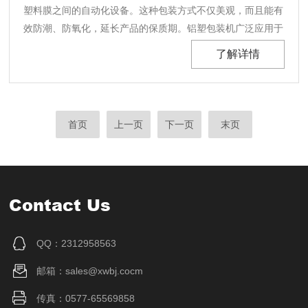
塑料膜之间的自动化设备。这种包装方式不仅美观，而且能有
效防潮、防氧化，延长产品的保质期。铝塑包装机广泛应用于
制药行业，同时也适用于保健品、化妆品以及部分食品的包
了解详情
装。一、使用操作步骤准备工作在开始操作前，确保铝塑包装
机已经正确安装并接通电源。根据所需包装的产品特性选
择......
首页
上一页
下一页
末页
Contact Us
QQ：2312958563
邮箱：sales@xwbj.cocm
传真：0577-65569858