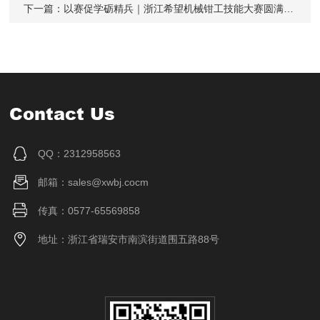
下一篇：
以赛促学砺精兵｜浙江希望机械钳工技能大赛圆满落幕
Contact Us
QQ：2312958563
邮箱：sales@xwbj.cocm
传真：0577-65569858
地址：浙江省瑞安市南滨街道围五路88号