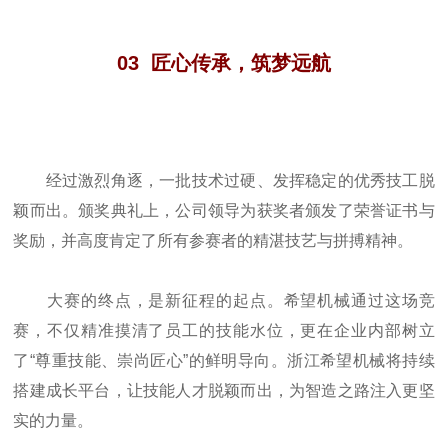
03 匠心传承，筑梦远航
经过激烈角逐，一批技术过硬、发挥稳定的优秀技工脱
颖而出。颁奖典礼上，公司领导为获奖者颁发了荣誉证书与
奖励，并高度肯定了所有参赛者的精湛技艺与拼搏精神。
大赛的终点，是新征程的起点。希望机械通过这场竞
赛，不仅精准摸清了员工的技能水位，更在企业内部树立
了“尊重技能、崇尚匠心”的鲜明导向。浙江希望机械将持续
搭建成长平台，让技能人才脱颖而出，为智造之路注入更坚
实的力量。