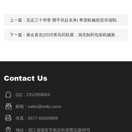
上一篇：
见证三十华章 携手共赴未来| 希望机械祝贺东瑞制药成立30周年
下一篇：
展会直击|2025青岛药机展，洞见制药包装机械新趋势
Contact Us
QQ：2312958563
邮箱：sales@xwbj.cocm
传真：0577-65569858
地址：浙江省瑞安市南滨街道围五路88号