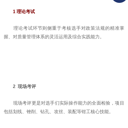
1
理论考试
理论考试环节则侧重于考核选手对政策法规的精准掌
握、对质量管理体系的灵活运用及综合实践能力。
2
现场考评
现场考评更是对选手们实际操作能力的全面检验，项目
包括划线、锉削、钻孔、攻丝、装配等钳工核心技能。