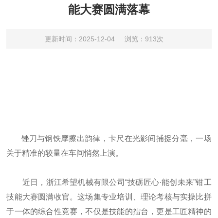
能大赛圆满落幕
更新时间：2025-12-04
浏览：913次
锉刀与钢铁摩擦出韵律，卡尺在光影间捕捉分毫，一场
关于精准的较量在车间悄然上演。
近日，浙江希望机械有限公司“技砺匠心·能创未来”钳工
技能大赛圆满收官。这场集专业培训、理论考核与实操比拼
于一体的综合性竞赛，不仅是技能的擂台，更是工匠精神的