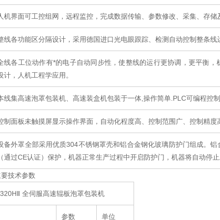
人机界面可工控组网，远程监控，完成数据传输、参数修改、采集、存储
整线各功能区分隔设计，采用德国进口光电眼跟踪、检测自动控制整条线
全线各工位动作有*的电子自动同步性，使整线的运行更协调，更平衡，
设计，人机工程学应用。
本线集高速泡罩包装机、高速装盒机包装于一体,操作简单.PLC可编程控
控制面板未触摸屏显示操作界面，自动化程度高、控制范围广、控制精度
设备外罩全部采用优质304不锈钢罩壳和铝合金钢化玻璃防护门组成。
（通过CE认证）保护，机器正常生产过程中开启防护门，机器将自动停
主要技术参数
H320HⅡ 全伺服高速辊板泡罩包装机
参数
单位