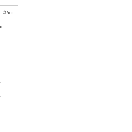
n 盒/min
in