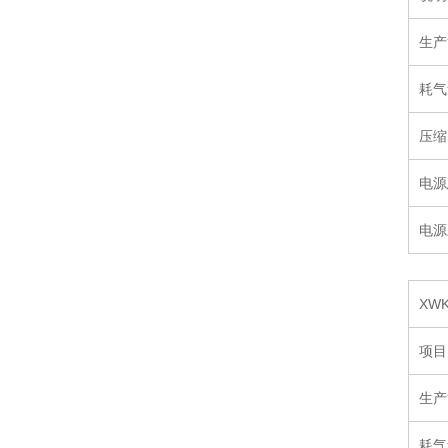
生产
耗气
压缩
电源
电源
XW
项目
生产
耗气