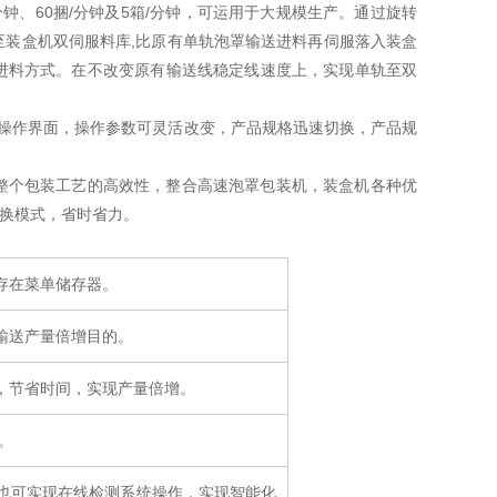
/分钟、60捆/分钟及5箱/分钟，可运用于大规模生产。通过旋转
装盒机双伺服料库,比原有单轨泡罩输送进料再伺服落入装盒
进料方式。在不改变原有输送线稳定线速度上，实现单轨至双
示操作界面，操作参数可灵活改变，产品规格迅速切换，产品规
整个包装工艺的高效性，整合高速泡罩包装机，装盒机各种优
切换模式，省时省力。
存在菜单储存器。
输送产量倍增目的。
，节省时间，实现产量倍增。
。
也可实现在线检测系统操作，实现智能化