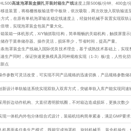
HL500
高速泡罩装盒捆扎开装封箱生产线
速度上限500板/分钟、400盒
手移送装置，将格栅推板输送带中板块，依次吸取，两次吹放入双轨输送至
仓方式，在原有单机泡罩输送稳定线速度上，经旋转机械手装置实现双轨
量倍增，实现泡罩装盒包装产量大化。
开箱装箱一体机形式，X/Y轴抓取结构，简单顺畅的关箱机构，触摸屏显
数储存于菜单储存器。操作灵活，损坏率少，节省时间，提高产量。
整条泡罩装盒生产线融入国际优良技术理念，基于成熟技术基础上，实现
速生产同时，保证快速更换模具及同种规格实现（1-3）板/盒，人性化
创新点
操作参数可灵活改变，可实现不同产品规格的迅速切换，产品规格参数储
创新设计单轨输送系统实现双轨入双库方式，突破单轨入库产能实现同速
采用折边动作机构、大直径透明胶纸圈，不对箱边造成损坏，更换次数少
实现一体机内外包分体组合式设计，装箱机结构简单紧凑，满足GMP要求
人机界面多任务生产模式，既能完成泡罩机、旋转机械手、装盒机操作，