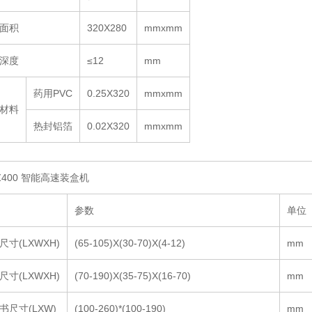
面积
320X280
mmxmm
深度
≤12
mm
药用PVC
0.25X320
mmxmm
材料
热封铝箔
0.02X320
mmxmm
Z400 智能高速装盒机
参数
单位
尺寸(LXWXH)
(65-105)X(30-70)X(4-12)
mm
尺寸(LXWXH)
(70-190)X(35-75)X(16-70)
mm
书尺寸(LXW)
(100-260)*(100-190)
mm