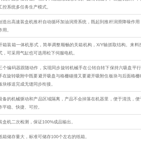
工控系统多任务生产模式。
创造出高速装盒机推杆自动循环加油润滑系统，既起到推杆润滑降噪作用
作用。
开箱装箱一体机形式，简单调整顺畅的关箱机构，X/Y轴抓取结构。来
式，可采用气缸也可选用松下伺服电机。
三个编码器跟随动作，实现同步旋转机械手在公转自转下保持六吸盘平行
手在旋转吸附中既要避开吸盘与格栅碰撞又要避开吸附住板块与后面格栅
板块移送完成无缝同步衔接。
设备的机械驱动和产品区域隔离，产品不会掉落在机器里，便于清洗，便
作平稳、快捷、可控。
装盒机二次检测，保证100%成品输出。
纸箱储存量大，标准可储存100个左右的纸箱。