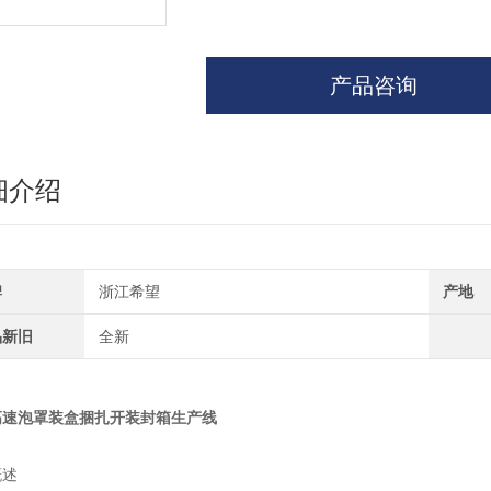
产品咨询
细介绍
牌
浙江希望
产地
品新旧
全新
高速泡罩装盒捆扎开装封箱生产线
概述