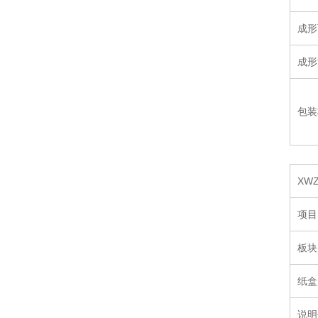
成形
成形
包装
XW
项目
板块
纸盒
说明