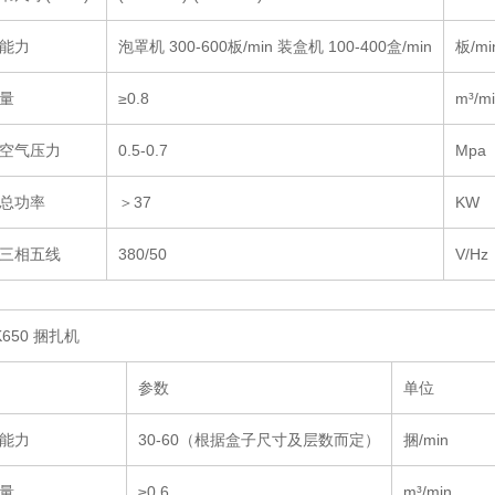
能力
泡罩机 300-600板/min 装盒机 100-400盒/min
板/mi
量
≥0.8
m³/m
空气压力
0.5-0.7
Mpa
总功率
＞37
KW
三相五线
380/50
V/Hz
K650 捆扎机
参数
单位
能力
30-60（根据盒子尺寸及层数而定）
捆/min
量
≥0.6
m³/min