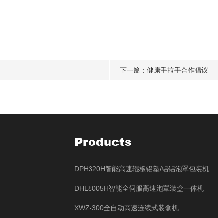
下一篇：
健康手拉手合作倡议
Products
DPH320H智能高速辊板铝塑/铝铝泡罩包装机
DHL8005H智能全伺服高速泡罩装盒一体机
XWZ-300全自动高速连续式装盒机