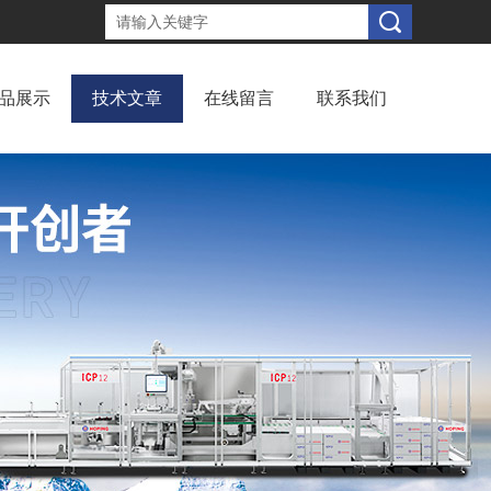
品展示
技术文章
在线留言
联系我们