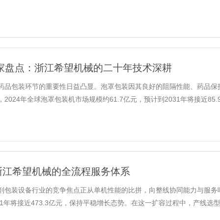
家盘点：浙江希望机械的二十年技术深耕
药品包装环节的重要性日益凸显。泡罩包装因其良好的阻隔性能、药品保
4年全球泡罩包装机市场规模约61.7亿元，预计到2031年将接近85.9亿
浙江希望机械的全流程服务体系
剂包装设备行业的竞争焦点正从单机性能的比拼，向整线协同能力与服务响
1年将接近473.3亿元，保持平稳增长态势。在这一扩容过程中，产线选型的核