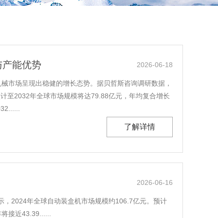
与产能优势
2026-06-18
机械市场呈现出稳健的增长态势。据贝哲斯咨询调研数据，
预计至2032年全球市场规模将达79.88亿元，年均复合增长
....
了解详情
2026-06-16
024年全球自动装盒机市场规模约106.7亿元。预计
3.39......