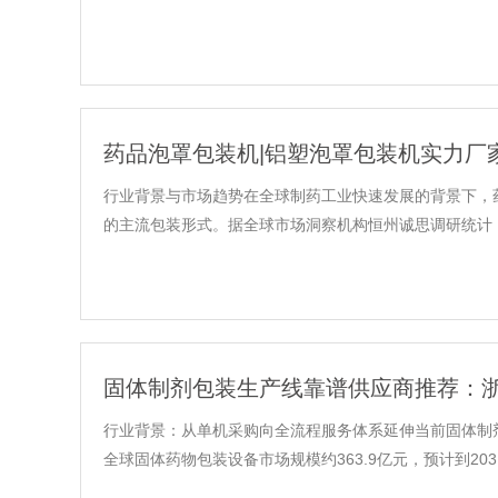
药品泡罩包装机|铝塑泡罩包装机实力厂
行业背景与市场趋势在全球制药工业快速发展的背景下，
的主流包装形式。据全球市场洞察机构恒州诚思调研统计，202
固体制剂包装生产线靠谱供应商推荐：
行业背景：从单机采购向全流程服务体系延伸当前固体制
全球固体药物包装设备市场规模约363.9亿元，预计到203