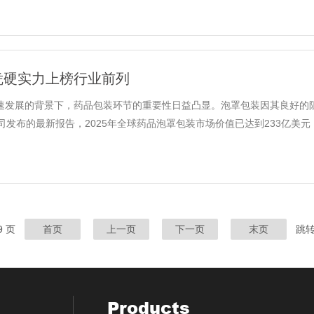
凭硬实力上榜行业前列
快速发展的背景下，药品包装环节的重要性日益凸显。泡罩包装因其良好的
的最新报告，2025年全球药品泡罩包装市场价值已达到233亿美元，预计到2
19 页
首页
上一页
下一页
末页
跳转
Products