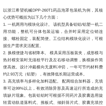
以浙江希望机械DPP-260T1药品泡罩包装机为例，其核
心优势可概括为以下几个方面：
1. 一机两用与模块化设计。 该机型具备铝铝/铝塑一机二
用功能，整机可分体包装运输，合并时采用定位销连
接、螺栓固定，装配简便。工位结构模块化设计，可根
据生产需求灵活配置。
2. 换模便捷与省材降本。 模具采用压板装夹，成形模与
热封模安装时无须校平行及左右移动调整，换模操作简
便高效。设计冲裁横向无废料冲切，一年可节约材料费
约2.93万元（铝塑），有效降低长期运营成本。
3. 高充填率与多样化加料适配。 配两组合加料器，充填
率可达99%以上，有效消除异形及高速运行所造成的充
填缺片现象。包装铝铝时可根据不同药片及胶囊选用旋
转震动轨道落料式、推板式、倾斜筛片式、胶囊充填控