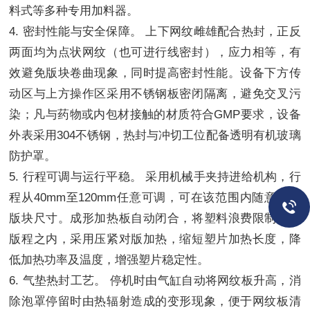
料式等多种专用加料器。
4. 密封性能与安全保障。 上下网纹雌雄配合热封，正反
两面均为点状网纹（也可进行线密封），应力相等，有
效避免版块卷曲现象，同时提高密封性能。设备下方传
动区与上方操作区采用不锈钢板密闭隔离，避免交叉污
染；凡与药物或内包材接触的材质符合GMP要求，设备
外表采用304不锈钢，热封与冲切工位配备透明有机玻璃
防护罩。
5. 行程可调与运行平稳。 采用机械手夹持进给机构，行
程从40mm至120mm任意可调，可在该范围内随意设计
版块尺寸。成形加热板自动闭合，将塑料浪费限制在一
版程之内，采用压紧对版加热，缩短塑片加热长度，降
低加热功率及温度，增强塑片稳定性。
6. 气垫热封工艺。 停机时由气缸自动将网纹板升高，消
除泡罩停留时由热辐射造成的变形现象，便于网纹板清